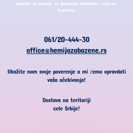
dodatke za bazene, uz garanciju kvaliteta i sigurnu
kupovinu.
061/20-444-30
office@hemijazabazene.rs
Ukažite nam svoje poverenje a mi ćemo opravdati
vaša očekivanja!
Dostava na teritoriji
cele Srbije!