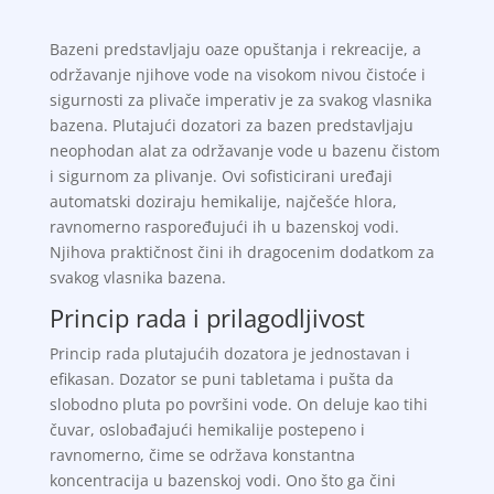
Bazeni predstavljaju oaze opuštanja i rekreacije, a
održavanje njihove vode na visokom nivou čistoće i
sigurnosti za plivače imperativ je za svakog vlasnika
bazena. Plutajući dozatori za bazen predstavljaju
neophodan alat za održavanje vode u bazenu čistom
i sigurnom za plivanje. Ovi sofisticirani uređaji
automatski doziraju hemikalije, najčešće hlora,
ravnomerno raspoređujući ih u bazenskoj vodi.
Njihova praktičnost čini ih dragocenim dodatkom za
svakog vlasnika bazena.
Princip rada i prilagodljivost
Princip rada plutajućih dozatora je jednostavan i
efikasan. Dozator se puni tabletama i pušta da
slobodno pluta po površini vode. On deluje kao tihi
čuvar, oslobađajući hemikalije postepeno i
ravnomerno, čime se održava konstantna
koncentracija u bazenskoj vodi. Ono što ga čini