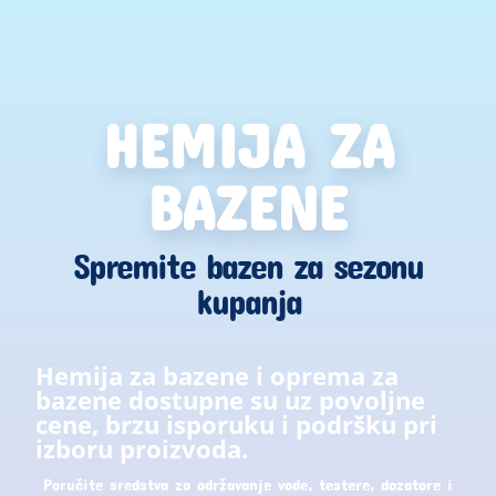
HEMIJA ZA
BAZENE
Spremite bazen za sezonu
kupanja
Hemija za bazene i oprema za
bazene dostupne su uz povoljne
cene, brzu isporuku i podršku pri
izboru proizvoda.
Poručite sredstva za održavanje vode, testere, dozatore i