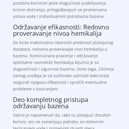
posebno korisnim jeste mogućnost podešavanja
brzine doziranja, prilagođavajući se promenama
uslova vode i individualnim potrebama bazena.
Održavanje efikasnosti: Redovno
proveravanje nivoa hemikalija
Da biste maksimalno iskoristili prednosti plutajućeg
dozatora, redovno proveravajte nivo hemikalija u
bazenu. Kontinuirano praćenje i održavanje
optimalne ravnoteže hemikalija ključno je za
dugovečnost i sigurnost bazena. Osim toga, čišćenje
samog uređaja je od suštinske važnosti kako biste
osigurali njegovu efikasnost i sprečili eventualne
probleme s doziranjem.
Deo kompletnog pristupa
održavanju bazena
Važno je napomenuti da, iako su plutajući dozatori
korisni, oni ne zamenjuju potrebu za redovnim
testiranjem vode i primenom drugih mera