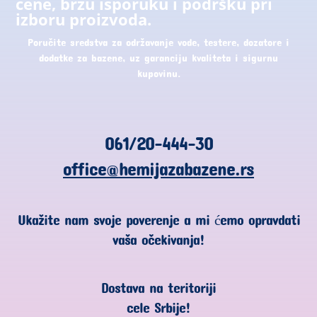
cene, brzu isporuku i podršku pri
izboru proizvoda.
Poručite sredstva za održavanje vode, testere, dozatore i
dodatke za bazene, uz garanciju kvaliteta i sigurnu
kupovinu.
061/20-444-30
office@hemijazabazene.rs
Ukažite nam svoje poverenje a mi ćemo opravdati
vaša očekivanja!
Dostava na teritoriji
cele Srbije!