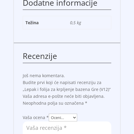
Dodatne informacije
Težina
0,5 kg
Recenzije
Još nema komentara.
Budite prvi koji će napisati recenziju za
„Lepak i folija za krpljenje bazena Gre (V12)“
Vaša adresa e-pošte neće biti objavljena.
Neophodna polja su označena
*
Vaša ocena
*