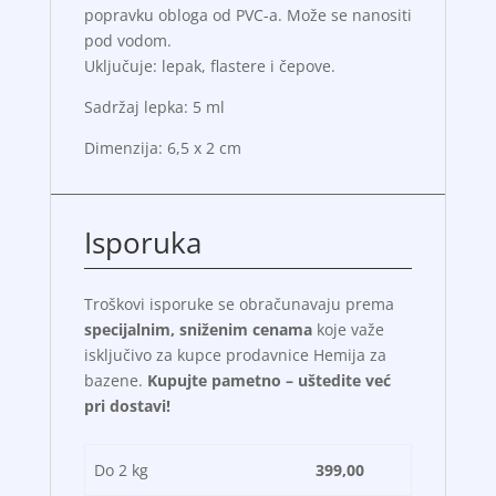
popravku obloga od PVC-a. Može se nanositi
pod vodom.
Uključuje: lepak, flastere i čepove.
Sadržaj lepka: 5 ml
Dimenzija: 6,5 x 2 cm
Isporuka
Troškovi isporuke se obračunavaju prema
specijalnim, sniženim cenama
koje važe
isključivo za kupce prodavnice Hemija za
bazene.
Kupujte pametno – uštedite već
pri dostavi!
Do 2 kg
399,00