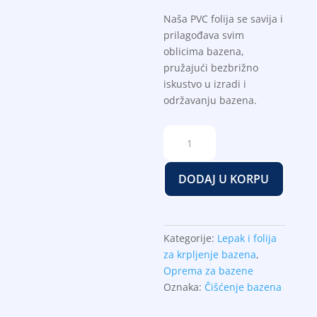
Naša PVC folija se savija i
prilagođava svim
oblicima bazena,
pružajući bezbrižno
iskustvo u izradi i
održavanju bazena.
Lepak
i
folija
DODAJ U KORPU
za
krpljenje
bazena
Gre
Kategorije:
Lepak i folija
(V12)
za krpljenje bazena
,
količina
Oprema za bazene
Oznaka:
Čišćenje bazena