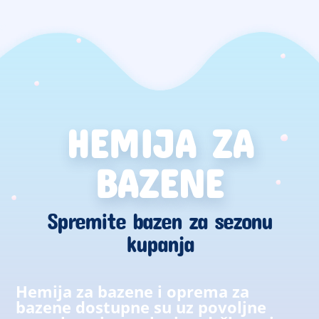
HEMIJA ZA
BAZENE
Spremite bazen za sezonu
kupanja
Hemija za bazene i oprema za
bazene dostupne su uz povoljne