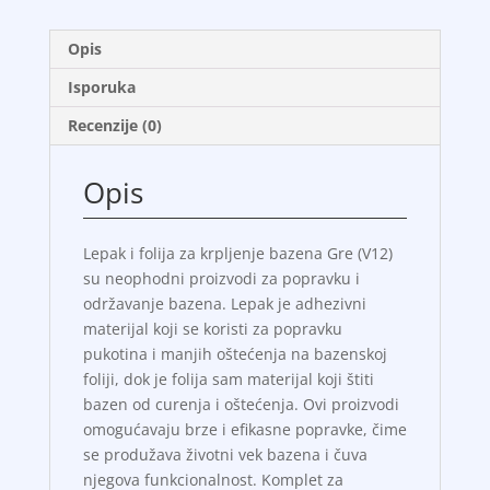
Opis
Isporuka
Recenzije (0)
Opis
Lepak i folija za krpljenje bazena Gre (V12)
su neophodni proizvodi za popravku i
održavanje bazena. Lepak je adhezivni
materijal koji se koristi za popravku
pukotina i manjih oštećenja na bazenskoj
foliji, dok je folija sam materijal koji štiti
bazen od curenja i oštećenja. Ovi proizvodi
omogućavaju brze i efikasne popravke, čime
se produžava životni vek bazena i čuva
njegova funkcionalnost. Komplet za