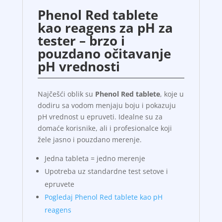
Phenol Red tablete
kao reagens za pH za
tester – brzo i
pouzdano očitavanje
pH vrednosti
Najčešći oblik su
Phenol Red tablete
, koje u
dodiru sa vodom menjaju boju i pokazuju
pH vrednost u epruveti. Idealne su za
domaće korisnike, ali i profesionalce koji
žele jasno i pouzdano merenje.
Jedna tableta = jedno merenje
Upotreba uz standardne test setove i
epruvete
Pogledaj Phenol Red tablete kao pH
reagens