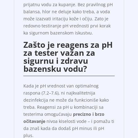
prijatnu vodu za kupanje. Bez pravilnog pH
balansa, hlor ne deluje kako treba, a voda
može izazvati iritaciju kože i očiju. Zato je
redovno testiranje pH vrednosti prvi korak
ka sigurnom bazenskom iskustvu.
Zašto je reagens za pH
za tester važan za
sigurnu i zdravu
bazensku vodu?
Kada je pH vrednost van optimalnog
raspona (7.2–7.6), ni najkvalitetnija
dezinfekcija ne može da funkcioniše kako
treba. Reagensi za pH u kombinaciji sa
testerima omogućavaju
precizno i brzo
očitavanje
nivoa kiselosti vode – i pomažu ti
da znaš kada da dodaš pH minus ili pH
plus.