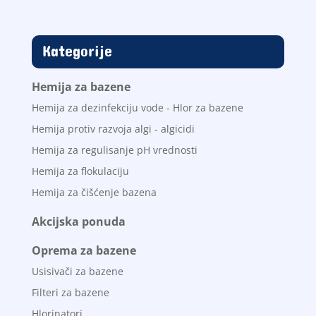
bila:
1.200,00
1.750,00
RSD.
RSD.
Kategorije
Hemija za bazene
Hemija za dezinfekciju vode - Hlor za bazene
Hemija protiv razvoja algi - algicidi
Hemija za regulisanje pH vrednosti
Hemija za flokulaciju
Hemija za čišćenje bazena
Akcijska ponuda
Oprema za bazene
Usisivači za bazene
Filteri za bazene
Hlorinatori