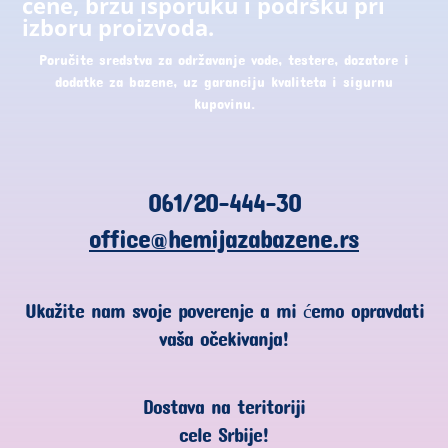
cene, brzu isporuku i podršku pri
izboru proizvoda.
Poručite sredstva za održavanje vode, testere, dozatore i
dodatke za bazene, uz garanciju kvaliteta i sigurnu
kupovinu.
061/20-444-30
office@hemijazabazene.rs
Ukažite nam svoje poverenje a mi ćemo opravdati
vaša očekivanja!
Dostava na teritoriji
cele Srbije!