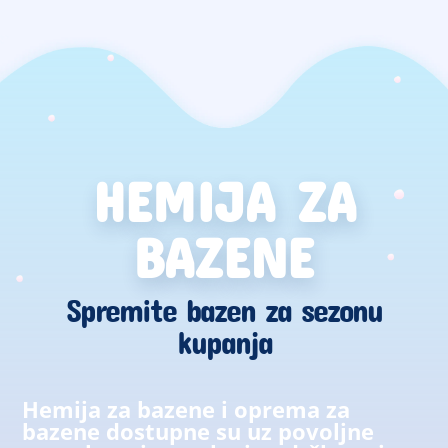
HEMIJA ZA
BAZENE
Spremite bazen za sezonu
kupanja
Hemija za bazene i oprema za
bazene dostupne su uz povoljne