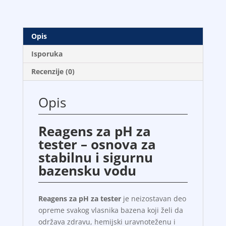
količina
Opis
Isporuka
Recenzije (0)
Opis
Reagens za pH za
tester – osnova za
stabilnu i sigurnu
bazensku vodu
Reagens za pH za tester
je neizostavan deo
opreme svakog vlasnika bazena koji želi da
održava zdravu, hemijski uravnoteženu i