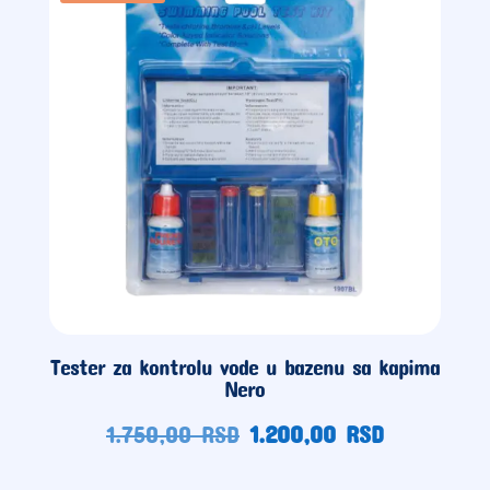
RSD.
Tester za kontrolu vode u bazenu sa kapima
Nero
Originalna
Trenutna
1.750,00
RSD
1.200,00
RSD
cena
cena
je
je: