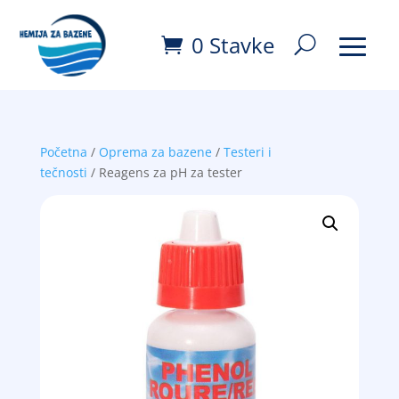
0 Stavke
Početna
/
Oprema za bazene
/
Testeri i
tečnosti
/ Reagens za pH za tester