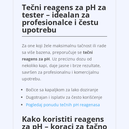
Tečni reagens za pH za
tester – idealan za
profesionalce i čestu
upotrebu
Za one koji žele maksimalnu tačnost ili rade
sa više bazena, preporučuje se
tečni
reagens za pH
. Uz preciznu dozu od
nekoliko kapi, daje jasne i brze rezultate,
savršen za profesionalnu i komercijalnu
upotrebu.
Bočice sa kapaljkom za lako doziranje
Dugotrajan i isplativ za često korišćenje
Pogledaj ponudu tečnih pH reagenasa
Kako koristiti reagens
za pH – koraci za tačno