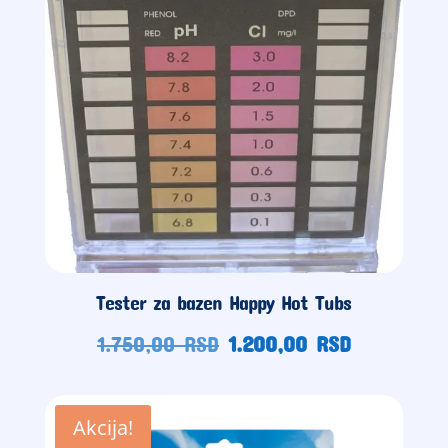
Tester za bazen Happy Hot Tubs
Originalna
Trenutna
1.750,00
RSD
1.200,00
RSD
cena
cena
je
je:
bila:
1.200,00
Akcija!
1.750,00
RSD.