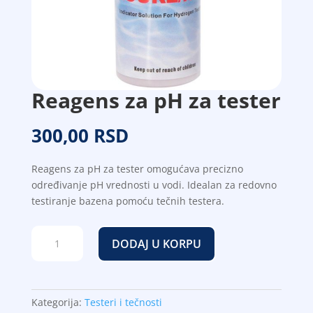
Reagens za pH za tester
300,00
RSD
Reagens za pH za tester omogućava precizno
određivanje pH vrednosti u vodi. Idealan za redovno
testiranje bazena pomoću tečnih testera.
Reagens
DODAJ U KORPU
za
pH
za
tester
Kategorija:
Testeri i tečnosti