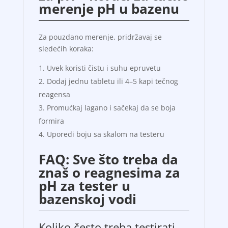
merenje pH u bazenu
Za pouzdano merenje, pridržavaj se
sledećih koraka:
Uvek koristi čistu i suhu epruvetu
Dodaj jednu tabletu ili 4–5 kapi tečnog
reagensa
Promućkaj lagano i sačekaj da se boja
formira
Uporedi boju sa skalom na testeru
FAQ: Sve što treba da
znaš o reagnesima za
pH za tester u
bazenskoj vodi
Koliko često treba testirati